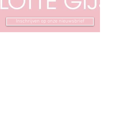
Inschrijven op onze nieuwsbrief
Liselotte Gijsen
Berkenlaan 4
5941 EB Velden
Adres Dansstudio
J.F. Kennedylaan 1
Velden
06 55 18 69 99
info@liselottegijsen.nl
KVK nummer:
53 69 23 65
© 2015 door JK Design