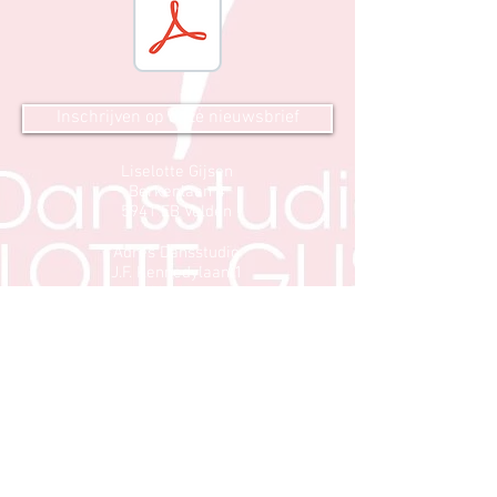
Inschrijven op onze nieuwsbrief
Liselotte Gijsen
Berkenlaan 4
5941 EB Velden
Adres Dansstudio
J.F. Kennedylaan 1
Velden
06 55 18 69 99
info@liselottegijsen.nl
KVK nummer:
53 69 23 65
© 2015 door JK Design